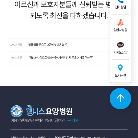
어르신과 보호자분들께 신뢰받는 병원이
전화상담
되도록 최선을 다하겠습니다.
암환자상담
이전글
알록달록 꽃 으로 병동에 찾아온 봄^^
26.04.20
카카오상담
다음글
“정성과 사랑으로 함께한 1분기 생신잔치, 웃음이 가득한 하루”
26.04.06
오시는길
이용약관
개인정보처리방침
비급여안내
관리자