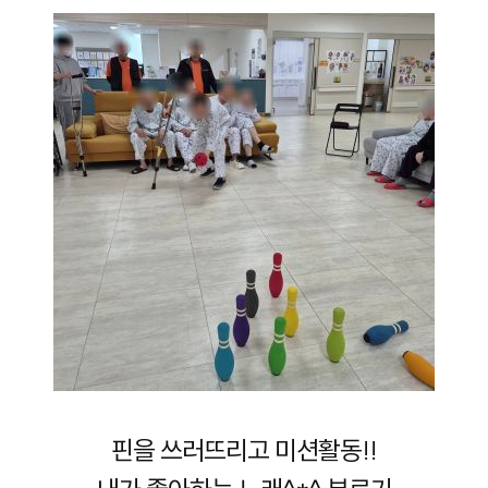
핀을 쓰러뜨리고 미션활동!!