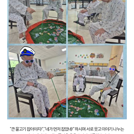
"큰 물고기 잡아야지!","네가 먼저 잡았네!" 하시며 서로 웃고 이야기 나누는